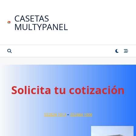
Saltar
al
CASETAS
contenido
MULTYPANEL
Solicita tu cotización
552824 1013
–
552484 1006